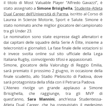
il titolo di Most Valuable Player “Alfredo Gavazzi”, è
stato assegnato a
Simone Brisighella
,
Studente-Atleta
Dual Career dell’Università di Parma
, iscritto al Corso di
Laurea in Scienze Motorie, Sport e Salute. Simone è
stato nominato anche miglior giocatore del campionato
tra gli Under 23.
Le nomination sono state espresse dagli allenatori e
dai capitani delle squadre della Serie A Élite, insieme a
telecronisti e giornalisti. La fase finale delle votazioni si
è invece svolta online sul sito ufficiale della Lega
Italiana Rugby, coinvolgendo tifosi e appassionati.
Simone, giocatore della Valorubgy di Reggio Emilia,
sarà premiato il prossimo 2 giugno, in occasione della
finale scudetto, allo Stadio Plebiscito di Padova, dove
sarà protagonista della sfida con il Petrarca Padova.
L’Ateneo rivolge un grande applauso a Simone
Brisighella, che raggiunge, tra gli MVP di
quest’anno,
Sara Mannini
, anch’essa Studentessa-
Atleta Dual Career, che ha conquistato il medesimo