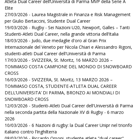
Atleta Dual Career dell’Università di Parma MVP della Serie A
Elite
27/03/2026 - Laurea Magistrale in Finanza e Risk Management
per Giulio Bertaccini, Studente Dual Career
19/03/2026 - Rugby - Sei Nazioni U20, Newport, Galles – Tanti
Studenti-Atleti Dual Career, nella grande vittoria dell’Italia
18/03/2026 - Judo, due medaglie d'oro al Gran Prix
Internazionale del Veneto per Nicola Chiari e Alessandro Rigoni,
studenti-atleti Dual Career dell'Università di Parma
17/03/2026 - SVIZZERA, St. Moritz, 16 MARZO 2026 –
TOMMASO COSTA CAMPIONE DEL MONDO DI SNOWBOARD
CROSS
16/03/2026 - SVIZZERA, St. Moritz, 13 MARZO 2026 –
TOMMASO COSTA, STUDENTE-ATLETA DUAL CAREER
DELL’UNIVERSITA’ DI PARMA, BRONZO AI MONDIALI DI
SNOWBOARD CROSS
12/03/2026 - Studenti-Atleti Dual Career dell'Università di Parma
nella seconda partita della Nazionale XV di Rugby - 6 marzo
2026
10/03/2026 - 6 Nazioni di rugby: la Dual Career Unipr nel trionfo
italiano contro l’Inghilterra
08/03/2026 - Riccardo Orsoni, studente atleta "dual career"