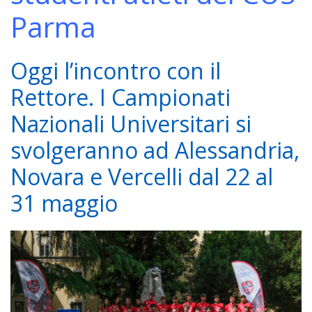
Parma
Oggi l’incontro con il
Rettore. I Campionati
Nazionali Universitari si
svolgeranno ad Alessandria,
Novara e Vercelli dal 22 al
31 maggio